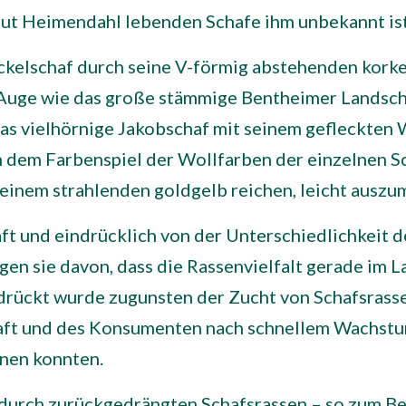
 Gut Heimendahl lebenden Schafe ihm unbekannt ist
ackelschaf durch seine V-förmig abstehenden kork
Auge wie das große stämmige Bentheimer Landsch
s vielhörnige Jakobschaf mit seinem gefleckten 
n dem Farbenspiel der Wollfarben der einzelnen Sc
 einem strahlenden goldgelb reichen, leicht auszu
t und eindrücklich von der Unterschiedlichkeit d
en sie davon, dass die Rassenvielfalt gerade im L
drückt wurde zugunsten der Zucht von Schafsrass
aft und des Konsumenten nach schnellem Wachst
nen konnten.
durch zurückgedrängten Schafsrassen – so zum Be