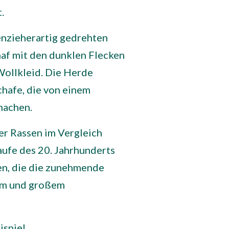
.
enzieherartig gedrehten
af mit den dunklen Flecken
Wollkleid. Die Herde
hafe, die von einem
machen.
er Rassen im Vergleich
aufe des 20. Jahrhunderts
en, die die zunehmende
um und großem
ispiel