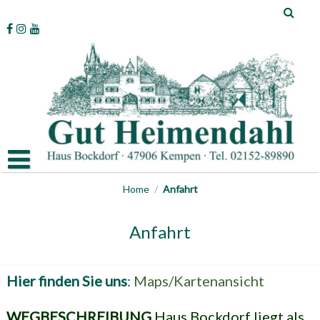
Skip
to
content
Home
/
Anfahrt
Anfahrt
Hier finden Sie uns
:
Maps/Kartenansicht
WEGBESCHREIBUNG
Haus Bockdorf liegt als