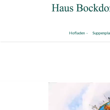
Hofladen
Suppenpl
Video-
Player