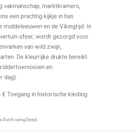
ig vakmanschap, marktkramers,
s een prachtig kijkje in hun
e middeleeuwen en de Vikingtijd. In
biertuin-sfeer, wordt gezorgd voor
envarken van wild zwijn,
arten. De kleurrijke drukte bereikt
 riddertoernooien en
r dag).
4 € Toegang in historische kleding:
o Dutch using Deepl.