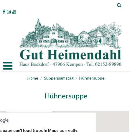
Skip
to
content
Home
/
Suppensamstag
/
Hühnersuppe
Hühnersuppe
Gut Heimendahl
s page can't load Google Maps correctly.