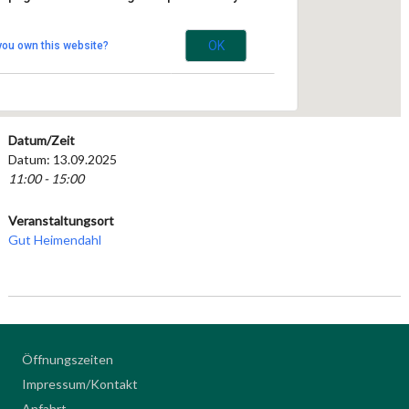
Haus Bockdorf 1 - Kempen
Veranstaltungen
OK
you own this website?
Datum/Zeit
Datum: 13.09.2025
11:00 - 15:00
Veranstaltungsort
Gut Heimendahl
Öffnungszeiten
Impressum/Kontakt
Anfahrt