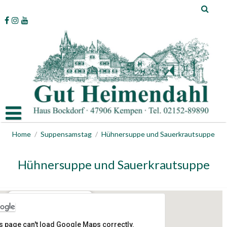
Skip
to
content
Home
/
Suppensamstag
/
Hühnersuppe und Sauerkrautsuppe
Hühnersuppe und Sauerkrautsuppe
Gut Heimendahl
s page can't load Google Maps correctly.