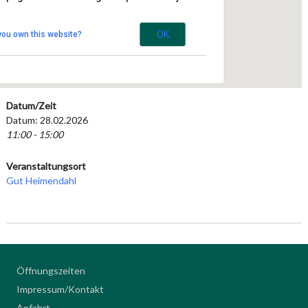
Haus Bockdorf 1 - Kempen
Veranstaltungen
OK
you own this website?
Datum/Zeit
Datum: 28.02.2026
11:00 - 15:00
Veranstaltungsort
Gut Heimendahl
Öffnungszeiten
Impressum/Kontakt
Anfahrt