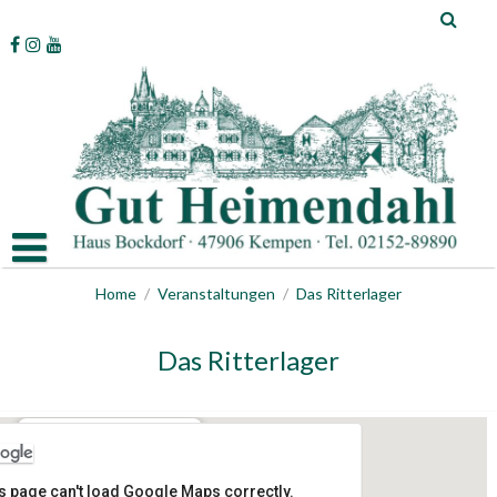
Skip
to
content
Home
/
Veranstaltungen
/
Das Ritterlager
Das Ritterlager
Gut Heimendahl
s page can't load Google Maps correctly.