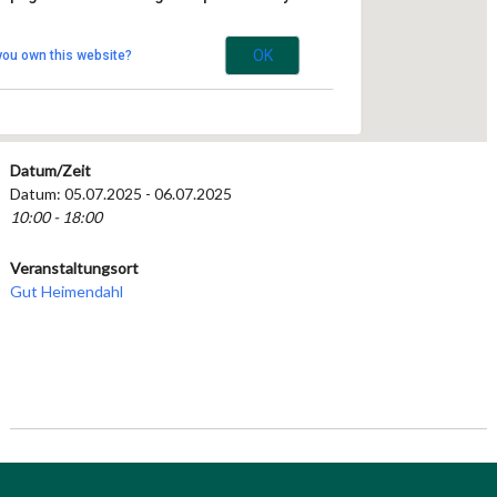
Haus Bockdorf 1 - Kempen
Veranstaltungen
OK
you own this website?
Datum/Zeit
Datum: 05.07.2025 - 06.07.2025
10:00 - 18:00
Veranstaltungsort
Gut Heimendahl