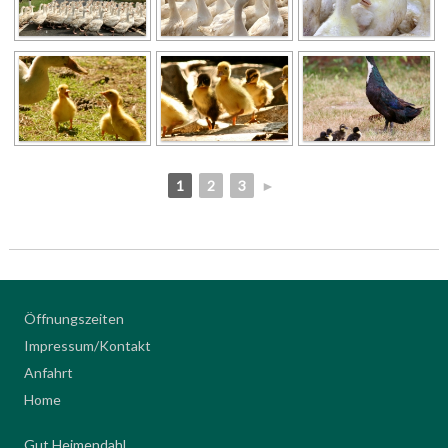
1
2
3
►
Öffnungszeiten
Impressum/Kontakt
Anfahrt
Home
Gut Heimendahl