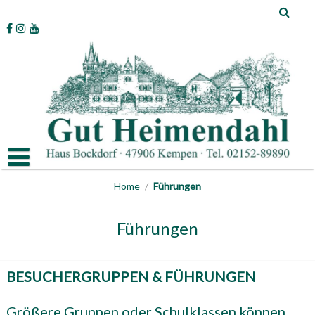
Skip
to
content
Home
/
Führungen
Führungen
BESUCHERGRUPPEN & FÜHRUNGEN
Größere Gruppen oder Schulklassen können