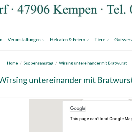
an
Veranstaltungen
Heiraten & Feiern
Tiere
Gutsver
Home
/
Suppensamstag
/
Wirsing untereinander mit Bratwurst
Wirsing untereinander mit Bratwurs
Gut Heimendahl
This page can't load Google Map
Haus Bockdorf 1 - Kempen
Veranstaltungen