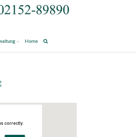
waltung
Home
t
s correctly.