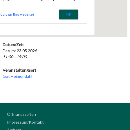
Haus Bockdorf 1 - Kempen
Veranstaltungen
OK
you own this website?
Datum/Zeit
Datum: 23.05.2026
11:00 - 15:00
Veranstaltungsort
Gut Heimendahl
Öffnungszeiten
Impressum/Kontakt
Anfahrt