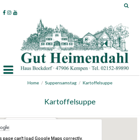
Skip
to
content
Home
/
Suppensamstag
/
Kartoffelsuppe
Kartoffelsuppe
Gut Heimendahl
s page can't load Google Maps correctly.