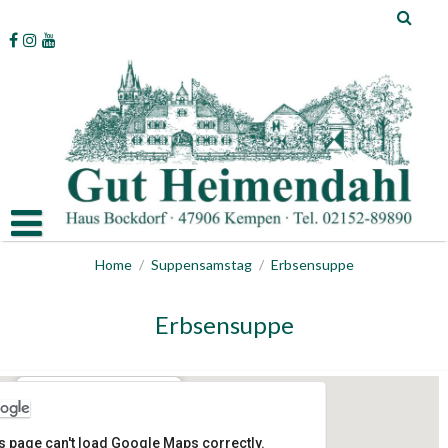
Skip
to
content
Home
/
Suppensamstag
/
Erbsensuppe
Erbsensuppe
Gut Heimendahl
s page can't load Google Maps correctly.