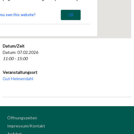
Haus Bockdorf 1 - Kempen
Veranstaltungen
OK
you own this website?
Datum/Zeit
Datum: 07.02.2026
11:00 - 15:00
Veranstaltungsort
Gut Heimendahl
Öffnungszeiten
Impressum/Kontakt
Anfahrt